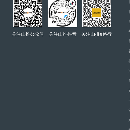
关注山推公众号
关注山推抖音
关注山推e路行