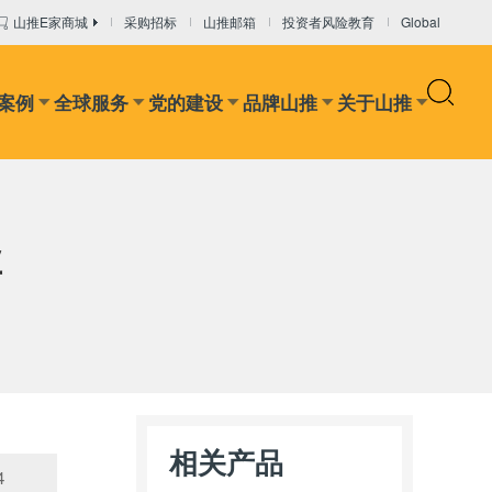
山推E家商城
采购招标
山推邮箱
投资者风险教育
Global
案例
全球服务
党的建设
品牌山推
关于山推
设备
干混砂浆设备
混凝土输送设备
推装机
矿卡
业
相关产品
4