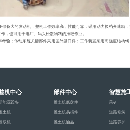
扭矩储备大的发动机，整机工作效率高，性能可靠，采用动力换档变速箱，
工作，也可用于电厂、码头松散物料的推耙作业。
年考验；传动系统关键部件采用国外进口件；工作装置采用高强度结构钢
整机中心
部件中心
智慧施
新能源设备
推土机底盘件
采矿
推土机
推土机易损件
道路修筑
装载机
推土机油品
道路养护