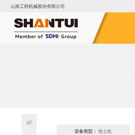
山推工程机械股份有限公司
推土机
压路机
平地机
装载机
挖掘机
铣刨

设备类型：
推土机