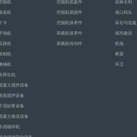
挖掘机
挖掘机底盘件
农林水利
推装机
挖掘机易损件
港口码头
矿卡
挖掘机保养件
采石与混凝
平地机
装载机保养件
城市建设
压路机
装载机传动件
机场
铣刨机
桥梁
摊铺机
环卫
冷再生机
混凝土搅拌设备
路面搅拌设备
干混砂浆设备
混凝土输送设备
水泥破碎机
移动破碎筛分设备