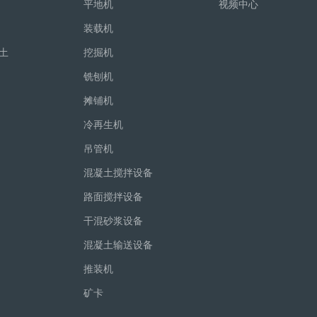
平地机
视频中心
装载机
土
挖掘机
铣刨机
摊铺机
冷再生机
吊管机
混凝土搅拌设备
路面搅拌设备
干混砂浆设备
混凝土输送设备
推装机
矿卡