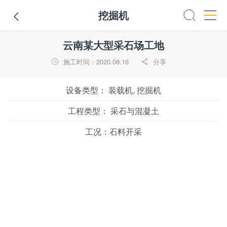
挖掘机

路机
平地机
装载机
挖掘机
铣刨机
摊铺机
冷再生机
云南某大型采石场工地
施工时间：2020.08.16
分享


设备类型：
装载机, 挖掘机
工程类型：
采石与混凝土
工况：
石料开采