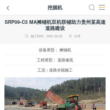
挖掘机

路机
平地机
装载机
挖掘机
铣刨机
摊铺机
冷再生机
SRP09-C5 MA摊铺机双机联铺助力贵州某高速
道路建设
施工时间：2021.02.02
分享


设备类型：
摊铺机
工程类型：
道路修筑
工况：
道路水稳施工