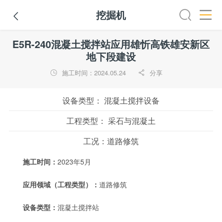
挖掘机

路机
平地机
装载机
挖掘机
铣刨机
摊铺机
冷再生机
E5R-240混凝土搅拌站应用雄忻高铁雄安新区
地下段建设
施工时间：2024.05.24
分享


设备类型：
混凝土搅拌设备
工程类型：
采石与混凝土
工况：
道路修筑
施工时间：
2023年5月
应用领域（工程类型）：
道路修筑
设备类型：
混凝土搅拌站