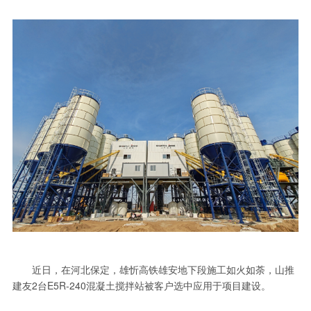
近日，在河北保定，雄忻高铁雄安地下段施工如火如荼，山推
建友2台E5R-240混凝土搅拌站被客户选中应用于项目建设。