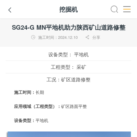
挖掘机

路机
平地机
装载机
挖掘机
铣刨机
摊铺机
冷再生机
SG24-G MN平地机助力陕西矿山道路修整
施工时间：2024.12.10
分享


设备类型：
平地机
工程类型：
采矿
工况：
矿区道路修整
施工时间：
长期
应用领域（工程类型）：
矿区路面平整
设备类型：
平地机