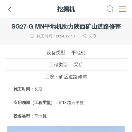
挖掘机

路机
平地机
装载机
挖掘机
铣刨机
摊铺机
冷再生机
SG27-G MN平地机助力陕西矿山道路修整
施工时间：2024.12.10
分享


设备类型：
平地机
工程类型：
采矿
工况：
矿区道路修整
施工时间：
长期
应用领域（工程类型）：
矿区路面平整
设备类型：
平地机