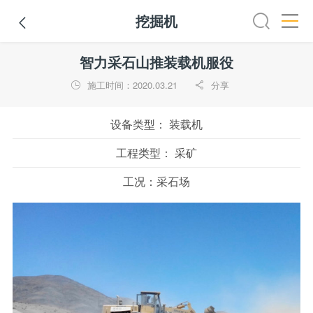
挖掘机

路机
平地机
装载机
挖掘机
铣刨机
摊铺机
冷再生机
智力采石山推装载机服役
施工时间：2020.03.21
分享


设备类型：
装载机
工程类型：
采矿
工况：
采石场