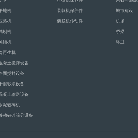
平地机
装载机保养件
城市建设
压路机
装载机传动件
机场
铣刨机
桥梁
摊铺机
环卫
冷再生机
混凝土搅拌设备
路面搅拌设备
干混砂浆设备
混凝土输送设备
水泥破碎机
移动破碎筛分设备