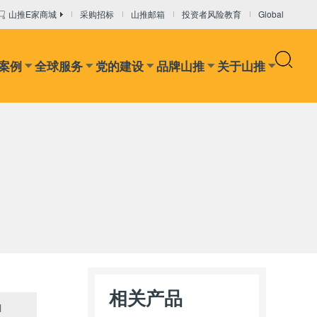
山推E家商城
采购招标
山推邮箱
投资者风险教育
Global
案例
全球服务
党的建设
品牌山推
关于山推
设备
干混砂浆设备
混凝土输送设备
推装机
矿卡
相关产品
1