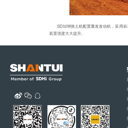
SD32W推土机配置重发发动机，采用
装置强度大大提升。