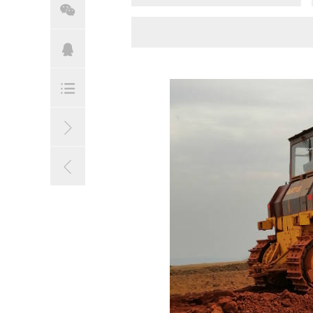




