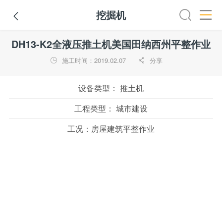
挖掘机

路机
平地机
装载机
挖掘机
铣刨机
摊铺机
冷再生机
DH13-K2全液压推土机美国田纳西州平整作业
施工时间：2019.02.07
分享


设备类型：
推土机
工程类型：
城市建设
工况：
房屋建筑平整作业