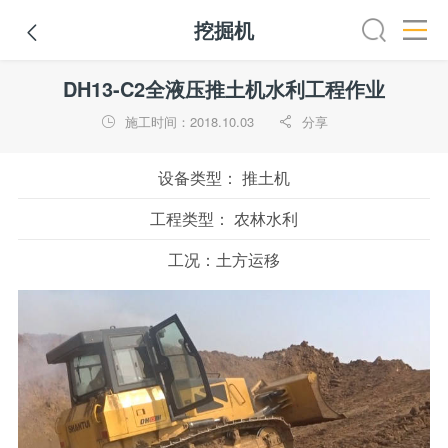
挖掘机

路机
平地机
装载机
挖掘机
铣刨机
摊铺机
冷再生机
DH13-C2全液压推土机水利工程作业
施工时间：2018.10.03
分享


设备类型：
推土机
工程类型：
农林水利
工况：
土方运移