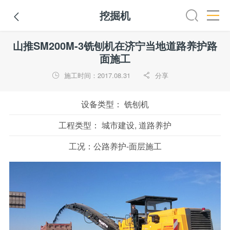
挖掘机

路机
平地机
装载机
挖掘机
铣刨机
摊铺机
冷再生机
山推SM200M-3铣刨机在济宁当地道路养护路
面施工
施工时间：2017.08.31
分享


设备类型：
铣刨机
工程类型：
城市建设, 道路养护
工况：
公路养护-面层施工