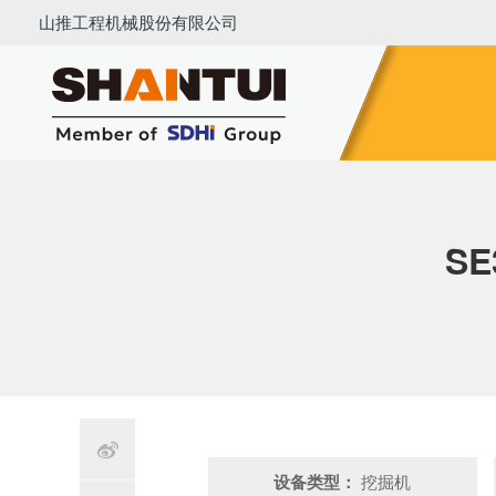
山推工程机械股份有限公司
推土机
压路机
平地机
装载机
挖掘机
铣刨
S

设备类型：
挖掘机