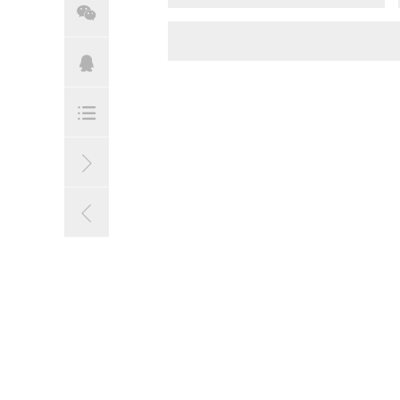




