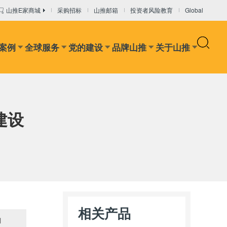
山推E家商城
采购招标
山推邮箱
投资者风险教育
Global
案例
全球服务
党的建设
品牌山推
关于山推
设备
干混砂浆设备
混凝土输送设备
推装机
矿卡
建设
相关产品
1