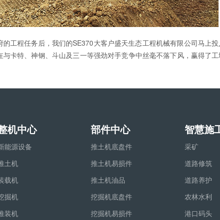
的工程任务后，我们的SE370大客户盛天生态工程机械有限公司马上投
在与卡特、神钢、斗山及三一等强劲对手竞争中丝毫不落下风，赢得了工
整机中心
部件中心
智慧施
新能源设备
推土机底盘件
采矿
推土机
推土机易损件
道路修筑
装载机
推土机油品
道路养护
挖掘机
挖掘机底盘件
农林水利
推装机
挖掘机易损件
港口码头