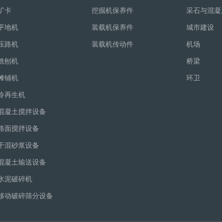
矿卡
挖掘机保养件
采石与混凝
平地机
装载机保养件
城市建设
压路机
装载机传动件
机场
铣刨机
桥梁
摊铺机
环卫
冷再生机
混凝土搅拌设备
路面搅拌设备
干混砂浆设备
混凝土输送设备
水泥破碎机
移动破碎筛分设备