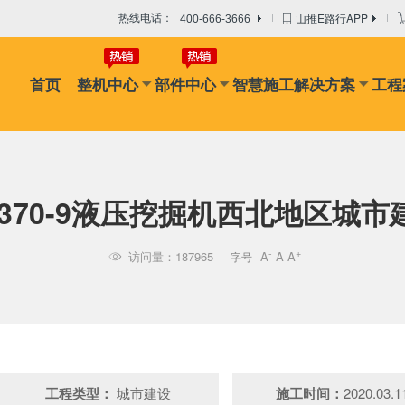
山推E路行APP
热线电话：
400-666-3666
首页
整机中心
部件中心
智慧施工解决方案
工程
机
摊铺机
冷再生机
吊管机
混凝土搅拌设备
路面搅拌
E370-9液压挖掘机西北地区城市
-
+
访问量：187965
A
A
A
字号

工程类型：
城市建设
施工时间：
2020.03.1