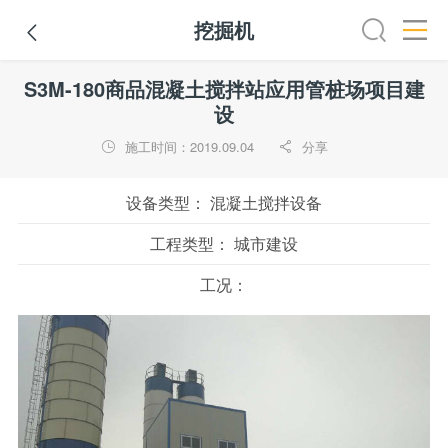
挖掘机

路机
平地机
装载机
挖掘机
铣刨机
摊铺机
冷再生机
S3M-180商品混凝土搅拌站应用管桩场项目建
设
施工时间：2019.09.04
分享


设备类型：
混凝土搅拌设备
工程类型：
城市建设
工况：