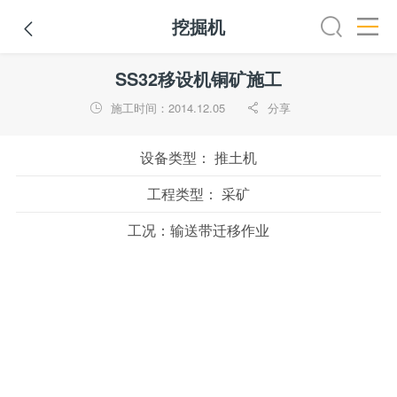
挖掘机

路机
平地机
装载机
挖掘机
铣刨机
摊铺机
冷再生机
SS32移设机铜矿施工
施工时间：2014.12.05
分享


设备类型：
推土机
工程类型：
采矿
工况：
输送带迁移作业