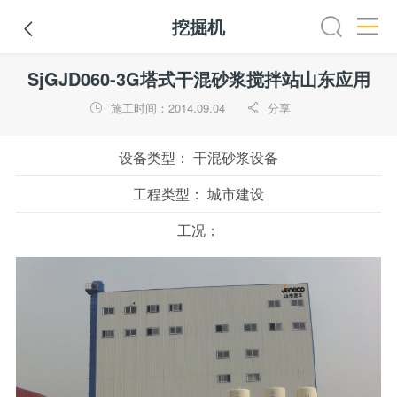
挖掘机

路机
平地机
装载机
挖掘机
铣刨机
摊铺机
冷再生机
SjGJD060-3G塔式干混砂浆搅拌站山东应用
施工时间：2014.09.04
分享


设备类型：
干混砂浆设备
工程类型：
城市建设
工况：