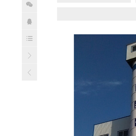




