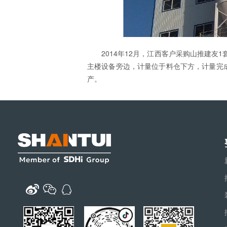
2014年12月，江西客户采购山推建友1
主楼设备旁边，计量位于料仓下方，计量完
产。