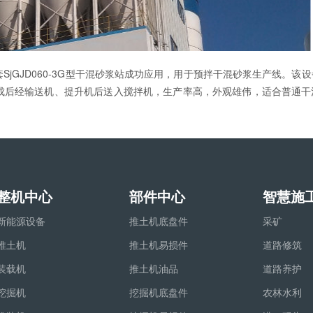
套SjGJD060-3G型干混砂浆站成功应用，用于预拌干混砂浆生产线。该
成后经输送机、提升机后送入搅拌机，生产率高，外观雄伟，适合普通干
整机中心
部件中心
智慧施
新能源设备
推土机底盘件
采矿
推土机
推土机易损件
道路修筑
装载机
推土机油品
道路养护
挖掘机
挖掘机底盘件
农林水利