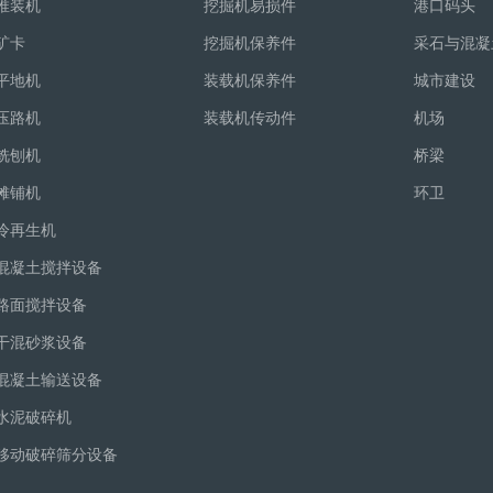
推装机
挖掘机易损件
港口码头
矿卡
挖掘机保养件
采石与混凝
平地机
装载机保养件
城市建设
压路机
装载机传动件
机场
铣刨机
桥梁
摊铺机
环卫
冷再生机
混凝土搅拌设备
路面搅拌设备
干混砂浆设备
混凝土输送设备
水泥破碎机
移动破碎筛分设备