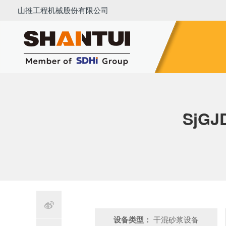
山推工程机械股份有限公司
推土机
压路机
平地机
装载机
挖掘机
铣刨
SjG

设备类型：
干混砂浆设备