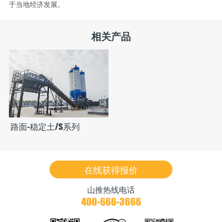
于当地经济发展。
相关产品
路面-稳定土/S系列
在线获得报价
山推热线电话
400-666-3666