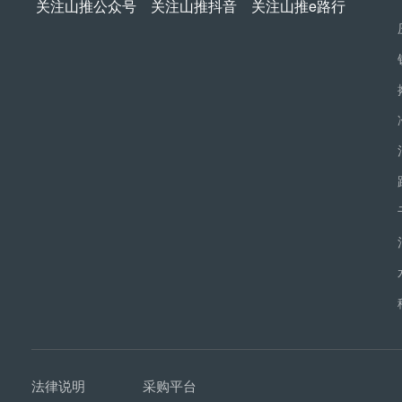
关注山推公众号
关注山推抖音
关注山推e路行
法律说明
采购平台