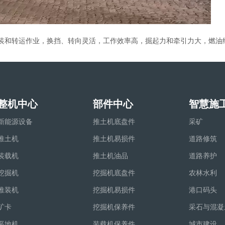
炭铲装和转运作业，换挡、转向灵活，工作效率高，掘起力和牵引力大，燃油
整机中心
部件中心
智慧施
新能源设备
推土机底盘件
采矿
推土机
推土机易损件
道路修筑
装载机
推土机油品
道路养护
挖掘机
挖掘机底盘件
农林水利
推装机
挖掘机易损件
港口码头
矿卡
挖掘机保养件
采石与混凝
平地机
装载机保养件
城市建设