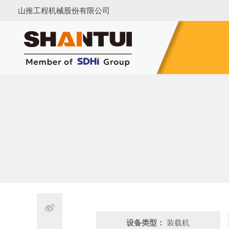
山推工程机械股份有限公司
推土机
压路机
平地机
装载机
挖掘机
铣刨

设备类型：
装载机