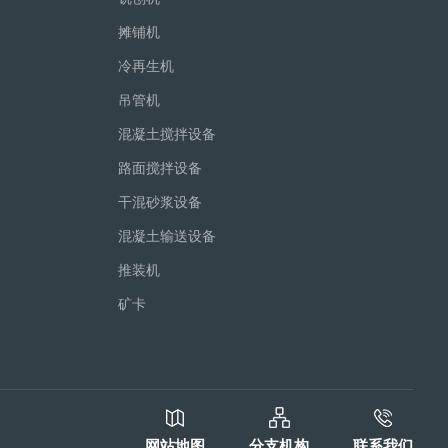
摊铺机
冷再生机
吊管机
混凝土搅拌设备
路面搅拌设备
干混砂浆设备
混凝土输送设备
推装机
矿卡
网站地图
分支机构
联系我们