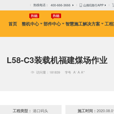
山推E路行APP
热线电话：
400-666-3666
首页
整机中心
部件中心
智慧施工解决方案
工程
机
摊铺机
冷再生机
吊管机
混凝土搅拌设备
路面搅拌
L58-C3装载机福建煤场作业
-
+
访问量：181839
A
A
A
字号

工程类型：
港口码头
施工时间：
2020.08.0