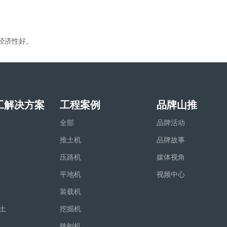
经济性好。
工解决方案
工程案例
品牌山推
全部
品牌活动
推土机
品牌故事
压路机
媒体视角
平地机
视频中心
装载机
土
挖掘机
铣刨机