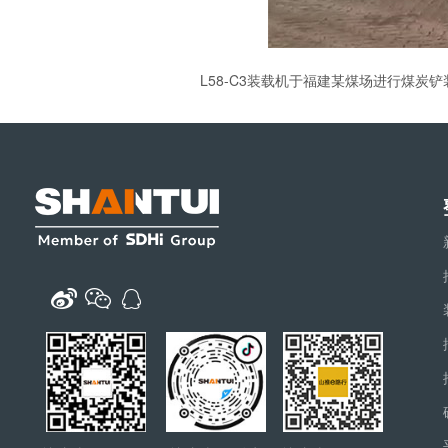
L58-C3装载机于福建某煤场进行煤