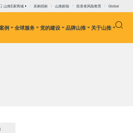
山推E家商城
采购招标
山推邮箱
投资者风险教育
Global
案例
全球服务
党的建设
品牌山推
关于山推
设备
干混砂浆设备
混凝土输送设备
推装机
矿卡
1