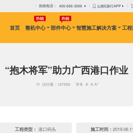
山推E路行APP
热线电话：
400-666-3666
首页
整机中心
部件中心
智慧施工解决方案
工程
机
摊铺机
冷再生机
吊管机
混凝土搅拌设备
路面搅拌
“抱木将军”助力广西港口作业
-
+
访问量：167659
A
A
A
字号

工程类型：
港口码头
施工时间：
2019.06.1