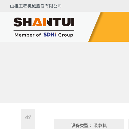
山推工程机械股份有限公司
推土机
压路机
平地机
装载机
挖掘机
铣刨

设备类型：
装载机