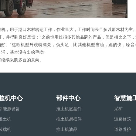
载机，用于港口木材转运工作，作业量大，工作时间长且多以原木材为主
可，并得到良好反馈：“之前也用过很多其他品牌的产品，但是相比之下，
便”、“这款机型外观特漂亮，劲头足，比其他机型省油，跑的快，噪音
活，基本没有出啥毛病”
有继续采购多台的意向。
整机中心
部件中心
智慧施
新能源设备
推土机底盘件
采矿
推土机
推土机易损件
道路修筑
装载机
推土机油品
道路养护