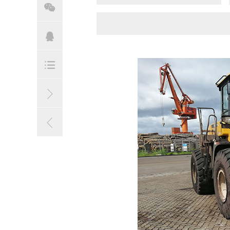




