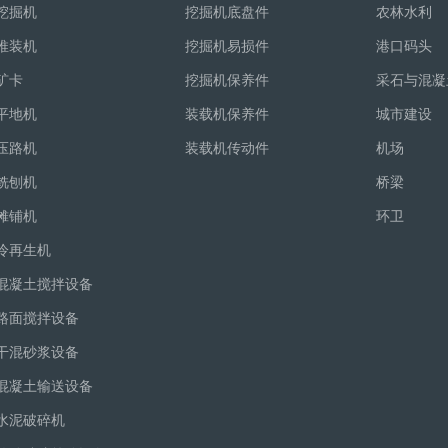
挖掘机
挖掘机底盘件
农林水利
推装机
挖掘机易损件
港口码头
矿卡
挖掘机保养件
采石与混凝
平地机
装载机保养件
城市建设
压路机
装载机传动件
机场
铣刨机
桥梁
摊铺机
环卫
冷再生机
混凝土搅拌设备
路面搅拌设备
干混砂浆设备
混凝土输送设备
水泥破碎机