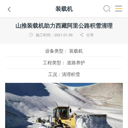
装载机

压路机
平地机
装载机
挖掘机
铣刨机
摊铺机
冷
山推装载机助力西藏阿里公路积雪清理
施工时间：2021.01.06
分享


设备类型：
装载机
工程类型：
道路养护
工况：
清理积雪