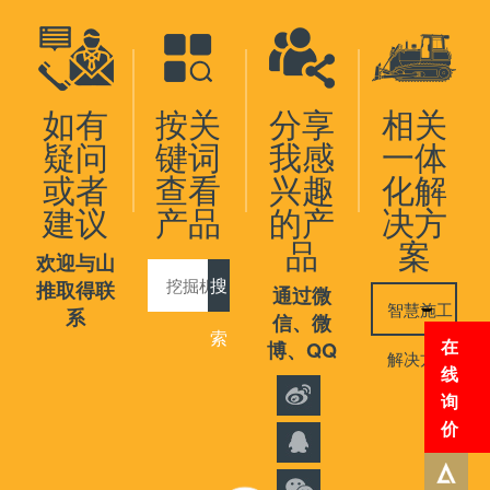
如有
按关
分享
相关
疑问
键词
我感
一体
或者
查看
兴趣
化解
建议
产品
的产
决方
品
案
欢迎与山
搜
推取得联
通过微
智慧施工
系
信、微
索
在
博、QQ
解决方案
线
询
价