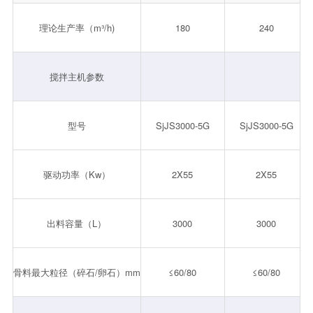
理论生产率（m³/h)
180
240
搅拌主机参数
型号
SjJS3000-5G
SjJS3000-5G
驱动功率（Kw）
2X55
2X55
出料容量（L）
3000
3000
骨料最大粒径（碎石/卵石）mm
≤60/80
≤60/80