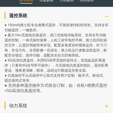
遥控系统
● 150m内推土机专业便携式遥控，可靠轻便待机时间长。支持全车
功能遥控，一键急停。
● 最大1km无线电仿真遥控，进口无线电传输系统，支持全车功能
遥控控制，一体式操控座椅，人机工程学电控手柄，推土机同款操
控元件，让遥控驾驶简单舒适。配置多角度实时视角监控，铲刀刀
角，作业方向，全局影像一应俱全。推土机运行参数远程监控，标
配安全锁定、急停功能，选配安全自主防御系统。
● 5G高清仿真遥控，利用5G高带宽低时延特点，实现超远距离遥
控（只要有5G信号即可操作），与无线电仿真遥控相比，遥控距离
更远、视角更清晰，精准，远程运行数据监控更全面。
● 仿真操控平台及操控中心形式支持用户定制：敞开式、移动式、
固定密闭式等等。
● 支持多种遥控操作方式组合订制，如：在机
+
便携式遥控
+5G
高清仿真遥控等。
动力系统