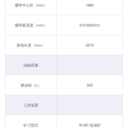
履带中心距（mm）
1880
履带板宽度（mm）
510/560/610
1
接地长度（mm）
2675
油箱容量
燃油箱（L）
305
工作装置
铲刀型式
半U铲/直倾铲