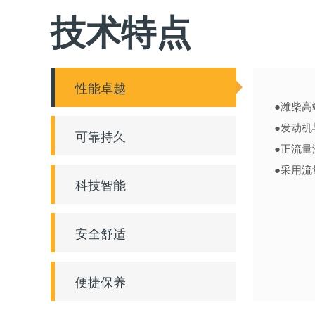
技术特点
性能卓越
●
潍柴高
●
发动机
可靠持久
●
正流量
●
采用流
科技智能
安全舒适
便捷保养