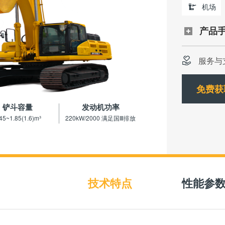
机场
产品
服务与
免费获
铲斗容量
发动机功率
45~1.85(1.6)m³
220kW/2000 满足国Ⅲ排放
技术特点
性能参