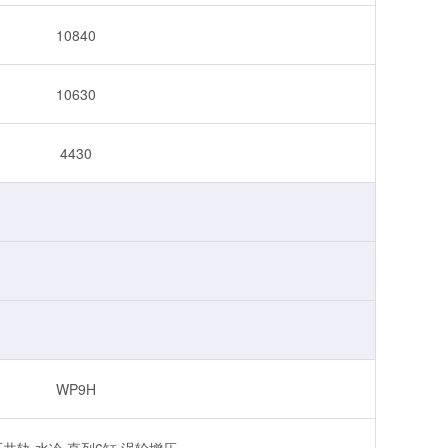
10840
10630
4430
WP9H
共轨 水冷 直列6缸 涡轮增压