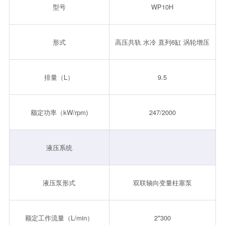
型号
WP10H
形式
高压共轨 水冷 直列6缸 涡轮增压
排量（L）
9.5
额定功率（kW/rpm)
247/2000
液压系统
液压泵形式
双联轴向变量柱塞泵
额定工作流量（L/min）
2*300