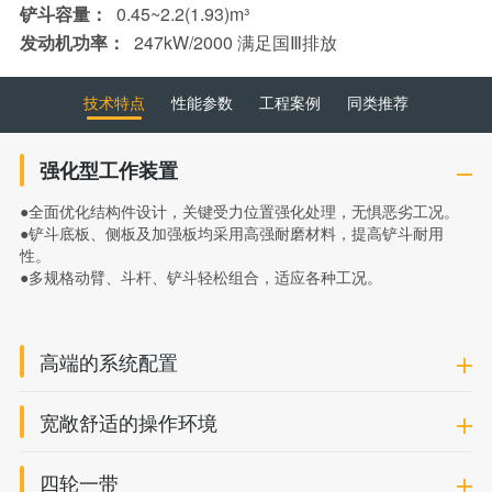
铲斗容量：
0.45~2.2(1.93)m³
发动机功率：
247kW/2000 满足国Ⅲ排放
技术特点
性能参数
工程案例
同类推荐
强化型工作装置
●全面优化结构件设计，关键受力位置强化处理，无惧恶劣工况。
●铲斗底板、侧板及加强板均采用高强耐磨材料，提高铲斗耐用
性。
●多规格动臂、斗杆、铲斗轻松组合，适应各种工况。
高端的系统配置
宽敞舒适的操作环境
四轮一带