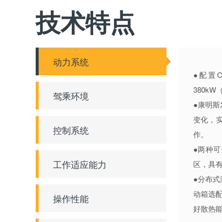
技术特点
动力系统
●配置
380kW
驾乘环境
●康明
变化，
控制系统
作。
●两种
工作适应能力
区，具
●分布
动箱选
操作性能
好散热