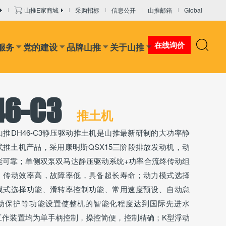
山推E家商城
采购招标
信息公开
山推邮箱
Global
在线询价
服务
党的建设
品牌山推
关于山推
46-C3
推土机
山推DH46-C3静压驱动推土机是山推最新研制的大功率静
式推土机产品，采用康明斯QSX15三阶段排放发动机，动
能可靠；单侧双泵双马达静压驱动系统+功率合流终传动组
，传动效率高，故障率低，具备超长寿命；动力模式选择
模式选择功能、滑转率控制功能、常用速度预设、自动怠
动保护等功能设置使整机的智能化程度达到国际先进水
工作装置均为单手柄控制，操控简便，控制精确；K型浮动