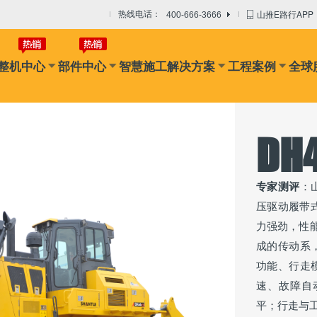
山推E路行APP
热线电话：
400-666-3666
整机中心
部件中心
智慧施工解决方案
工程案例
全球
DH
专家测评
：
压驱动履带
力强劲，性
成的传动系
功能、行走
速、故障自
平；行走与