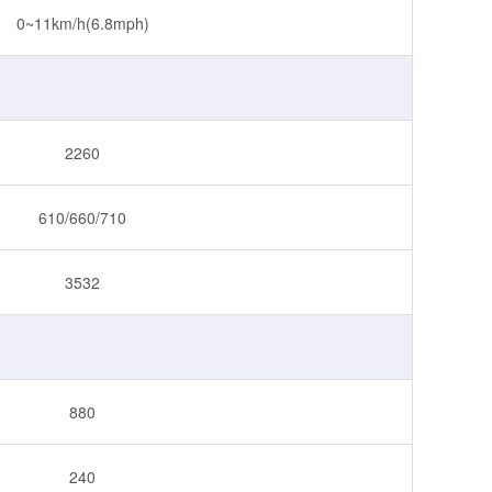
0~11km/h(6.8mph)
2260
610/660/710
3532
880
240