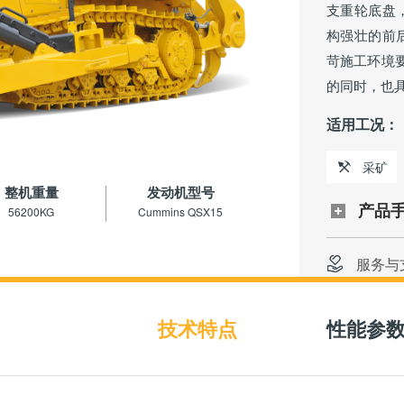
支重轮底盘
构强壮的前
苛施工环境
的同时，也
适用工况：
采矿
整机重量
发动机型号
产品
56200KG
Cummins QSX15
服务与
免费获
技术特点
性能参