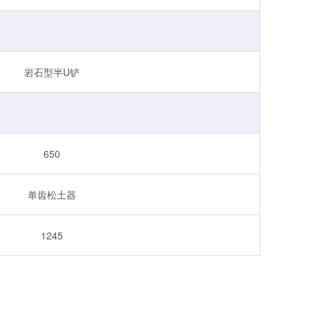
岩石型半U铲
650
单齿松土器
1245