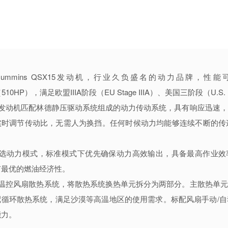
Cummins QSX15发动机，行业久负盛名的动力品牌，
（510HP），满足欧盟IIIA阶段（EU Stage IIIA）、美国三阶段（U.
斯发动机匹配林德静压驱动系统组成的动力传动系统，具有响应迅速
实时调节传动比，无需人为换挡。任何时候动力均能够连续不断的传
可选动力模式，标准模式下优先确保动力高效输出，具备最高作业效
有最优的燃油经济性。
式温控风扇散热系统，将散热系统换热单元拆分为两部分。主散热单
配循环散热系统，满足沙漠等高温地区的使用需求。标配风扇手动/
能力。