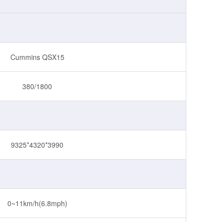
Cummins QSX15
380/1800
9325*4320*3990
0~11km/h(6.8mph)