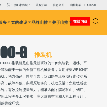
山推E家商城
采购招标
信息公开
山推邮箱
Global
在线询价
服务
党的建设
品牌山推
关于山推
00-G
推装机
DL300-G推装机是山推最新研制的一种集装载、运移、平
等功能于一体的全新工程机械设备，采用潍柴WP10H四
动机，动力强劲、性能可靠；双回路静压驱动行走传动系
率高，故障率低，实现原地转向，机动灵活；负载敏感变
系统，有效控制流量压力，精准匹配；满足矿山、钢厂、
空间工程等多工况要求；宽大驾乘空间和人机工程设计，
适的操控环境。