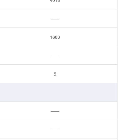
——
1683
——
5
——
——