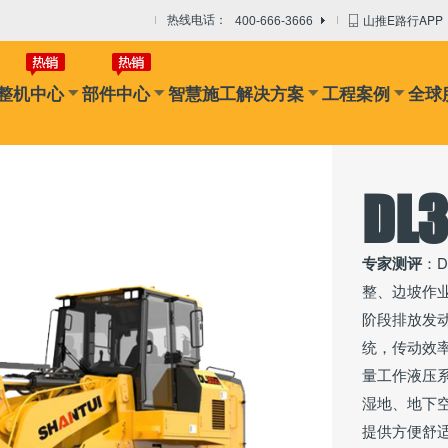
山推E路行APP
热线电话：
400-666-3666
整机中心
部件中心
智慧施工解决方案
工程案例
全球
DL3
专家测评
：
整、边坡作业
阶段排放发
统，传动效
量工作液压
湿地、地下
提供方便舒