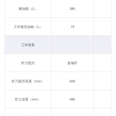
燃油箱（L）
280
2
工作液压油箱（L）
73
工作装置
铲刀型式
直倾铲
直
铲刀提升高度（mm）
930
9
铲土深度（mm）
590
5