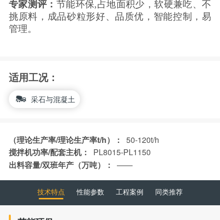
专家测评：
节能环保
,占地面积少，软硬兼吃、不
挑原料，成品砂粒形好、品质优，智能控制，易
管理。
适用工况：
采石与混凝土
（理论生产率/理论生产率t/h）：
50-120t/h
搅拌机功率/配套主机：
PL8015-PL1150
出料容量/双班年产（万吨）：
——
技术特点
性能参数
工程案例
同类推荐