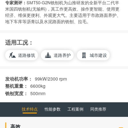
专家测评：
SMT50-G2N铣刨机为山推研发的全新平台二代半
米国四铣刨机(无输料)，其工作更高效、操作更智能、使用更
经济、维保更便利、外观更大气。主要适用于市政路面养护、
地下车库等沥青以及水泥路面的铣刨、拉毛。
适用工况：
道路修筑
道路养护
城市建设
发动机功率：
99kW/2300 rpm
整机重量：
6600kg
铣刨宽度：
500mm
技术特点
性能参数
工程案例
同类推荐
高效