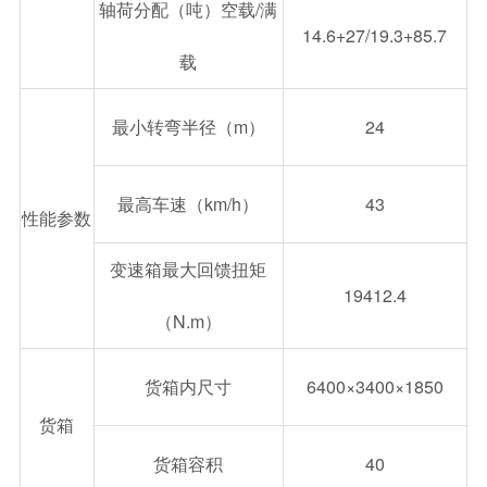
轴荷分配（吨）空载/满
14.6+27/19.3+85.7
载
最小转弯半径（m）
24
最高车速（km/h）
43
性能参数
变速箱最大回馈扭矩
19412.4
（N.m）
货箱内尺寸
6400×3400×1850
货箱
货箱容积
40