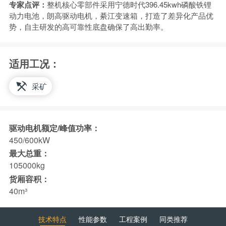
专家点评：
整机核心零部件采用宁德时代396.45kwh磷酸铁锂
动力电池，朗高驱动电机，綦江变速箱，打造了差异化产品优
势，自主研发的高可靠性底盘确保了高出勤率。
适用工况：
采矿
驱动电机额定/峰值功率：
450/600kW
最大总重：
105000kg
货厢容积：
40m³
技术特点
性能参数
工程案例
同类推荐