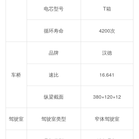
电芯型号
T箱
循环寿命
4200次
品牌
汉德
车桥
速比
16.641
纵梁截面
380×120×12
驾驶室
驾驶室类型
窄体驾驶室