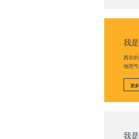
我是
西非的
地理气
更多
我是