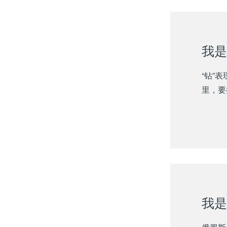
我是
“钻”
里，要
我是