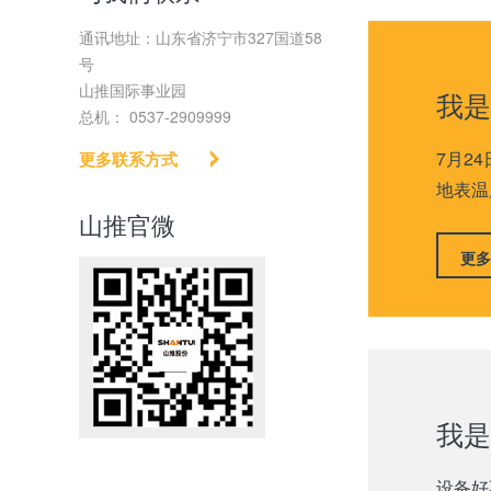
通讯地址：山东省济宁市327国道58
号
山推国际事业园
我是
总机：
0537-2909999
7月2
更多联系方式
地表温
山推官微
更多
我是
设备好