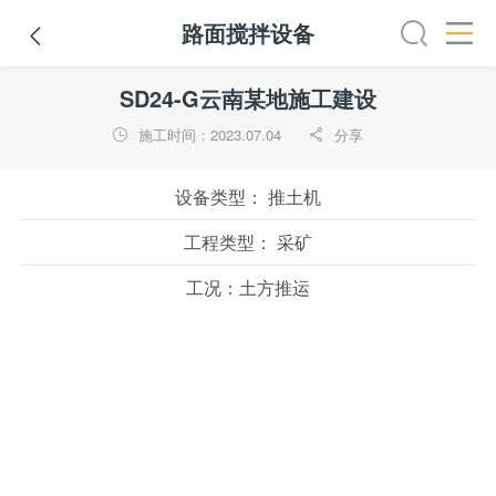
路面搅拌设备

铣刨机
摊铺机
冷再生机
吊管机
混凝土搅拌设备
路
SD24-G云南某地施工建设
施工时间：2023.07.04
分享


设备类型：
推土机
工程类型：
采矿
工况：
土方推运