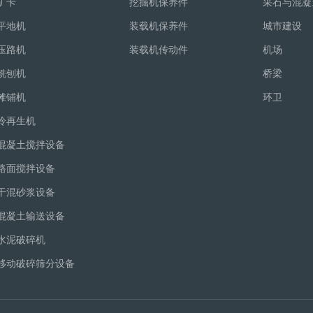
矿卡
挖掘机保养件
采石与混凝
平地机
装载机保养件
城市建设
压路机
装载机传动件
机场
铣刨机
桥梁
摊铺机
环卫
冷再生机
混凝土搅拌设备
路面搅拌设备
干混砂浆设备
混凝土输送设备
水泥破碎机
移动破碎筛分设备