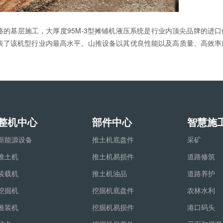
的基层施工，大厚度95M-3型摊铺机液压系统是行业内顶尖品牌的进口
表了该机型行业内最高水平。山推设备以其优良性能以及高质量、高效率
整机中心
部件中心
智慧施
新能源设备
推土机底盘件
采矿
推土机
推土机易损件
道路修筑
装载机
推土机油品
道路养护
挖掘机
挖掘机底盘件
农林水利
推装机
挖掘机易损件
港口码头