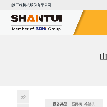
山推工程机械股份有限公司
推土机
压路机
平地机
装载机
挖掘机
铣刨
山

设备类型：
压路机, 摊铺机