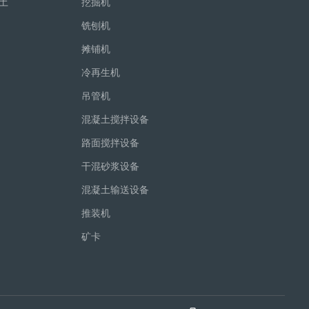
土
挖掘机
铣刨机
摊铺机
冷再生机
吊管机
混凝土搅拌设备
路面搅拌设备
干混砂浆设备
混凝土输送设备
推装机
矿卡