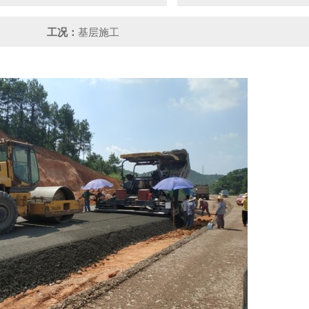
工况：
基层施工