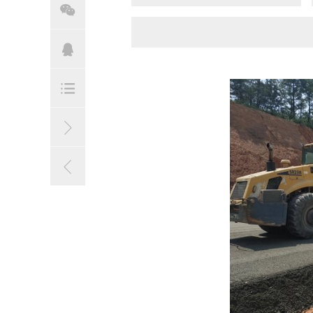




