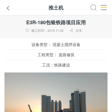
推土机

全部
推土机
压路机
平地机
装载机
挖掘机
铣
E3R-180包银铁路项目应用
施工时间：2019.11.02
分享


设备类型：
混凝土搅拌设备
工程类型：
道路修筑
工况：
铁路建设