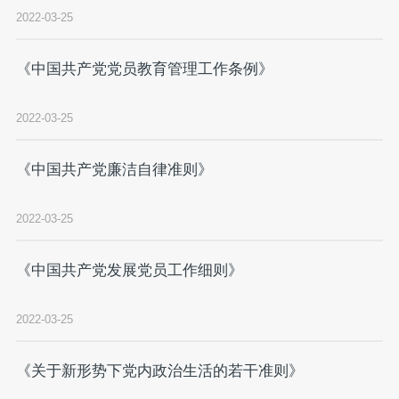
2022-03-25
《中国共产党党员教育管理工作条例》
2022-03-25
《中国共产党廉洁自律准则》
2022-03-25
《中国共产党发展党员工作细则》
2022-03-25
《关于新形势下党内政治生活的若干准则》