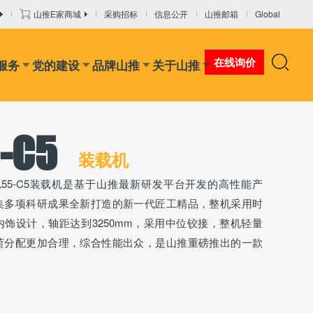
山推E家商城
采购招标
信息公开
山推邮箱
Global
在线询价
服务
党的建设
品牌山推
关于山推
-C5
装载机
L55-C5装载机是基于山推最新研发平台开发的高性能产
集多项科研成果全新打造的新一代匠工精品，整机采用时
内饰设计，轴距达到3250mm，采用中位铰接，整机轻量
荷分配更加合理，综合性能出众，是山推重磅推出的一款
。