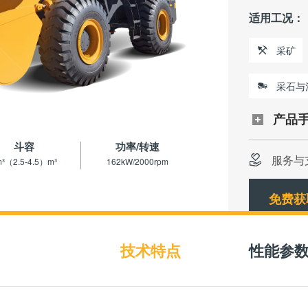
适用工况：
采矿
采石与
产品
斗容
功率/转速
服务与
³（2.5-4.5）m³
162kW/2000rpm
免费获
技术特点
性能参