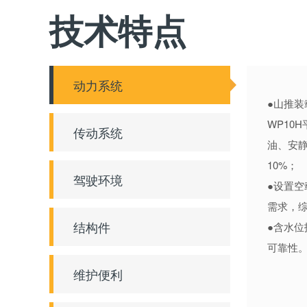
技术特点
动力系统
●山推
WP10
传动系统
油、安静
10%；
驾驶环境
●设置
需求，
结构件
●含水
可靠性
维护便利