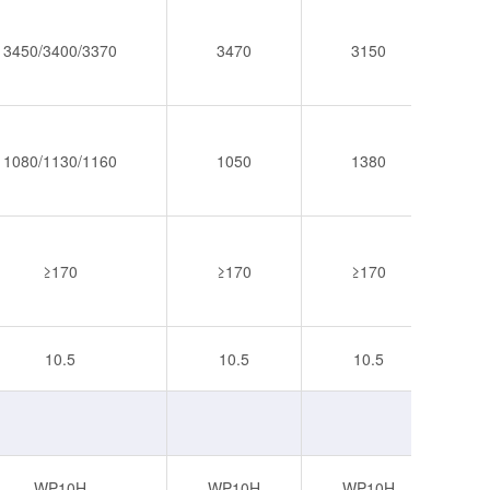
3450/3400/3370
3470
3150
3
1080/1130/1160
1050
1380
1
≥170
≥170
≥170
10.5
10.5
10.5
WP10H
WP10H
WP10H