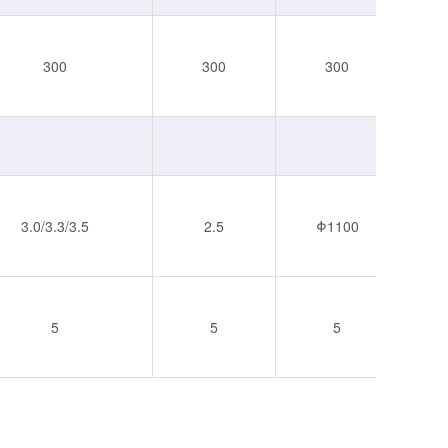
300
300
300
3.0/3.3/3.5
2.5
Φ1100
5
5
5