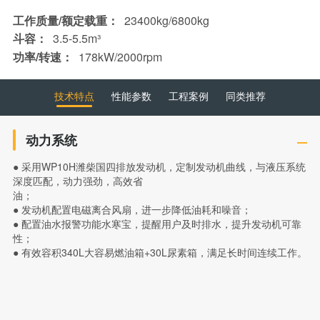
工作质量/额定载重：
23400kg/6800kg
斗容：
3.5-5.5m³
功率/转速：
178kW/2000rpm
技术特点
性能参数
工程案例
同类推荐
动力系统
● 采用WP10H潍柴国四排放发动机，定制发动机曲线，与液压系统
深度匹配，动力强劲，高效省
油；
● 发动机配置电磁离合风扇，进一步降低油耗和噪音；
● 配置油水报警功能水寒宝，提醒用户及时排水，提升发动机可靠
性；
● 有效容积340L大容易燃油箱+30L尿素箱，满足长时间连续工作。