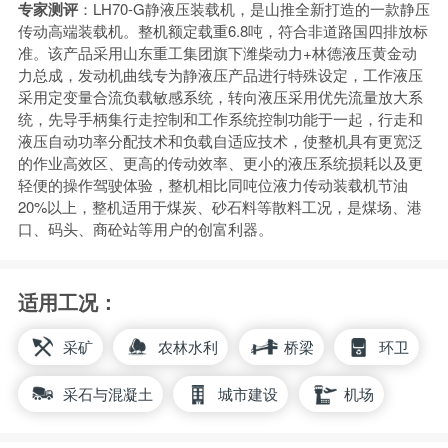
专家测评
：LH70-G静液压装载机，是山推全新打造的一款静压
传动高端装载机。整机额定载重6.8吨，符合非道路国四排放标
准。该产品采用山东重工集团旗下潍柴动力+林德液压黄金动
力总成，发动机曲线专为静液压产品进行特殊设定，工作液压
采用定变量合流负载敏感系统，转向液压采用优先流量放大系
统，先导手柄集行走控制和工作系统控制功能于一起，行走和
液压自动功率分配技术和负载自适应技术，使整机具有更宽泛
的作业高效区、更高的传动效率、更小的液压系统损耗以及更
轻便的操作驾驶体验，整机相比同吨位液力传动装载机节油
20%以上，整机适用于煤炭、砂石料等散料工况，是煤场、港
口、码头、商砼站等用户的创富利器。
适用工况：
采矿
农林水利
桥梁
环卫
采石与混凝土
城市建设
机场