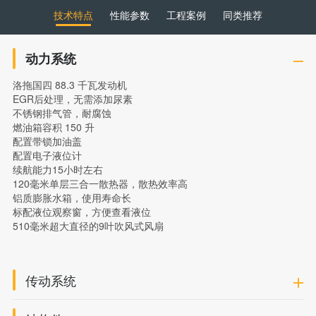
技术特点
性能参数
工程案例
同类推荐
动力系统
洛拖国四 88.3 千瓦发动机
EGR后处理，无需添加尿素
不锈钢排气管，耐腐蚀
燃油箱容积 150 升
配置带锁加油盖
配置电子液位计
续航能力15小时左右
120毫米单层三合一散热器，散热效率高
铝质膨胀水箱，使用寿命长
标配液位观察窗，方便查看液位
510毫米超大直径的9叶吹风式风扇
传动系统