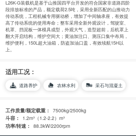
L26K-G装载机是基于山推国四平台开发的符合国家非道路四阶
段排放标准的产品，额定载荷2.5吨，采用全新匹配的山推动力
传动系统，工程机械专用驱动桥，增加了中间轴承座，有效提
高了传动系统的使用寿命；整车采用全新外观设计，驾驶室、
机罩、挡泥板一体模具成型，外观大气，造型超前，后机罩上
翻大开启结构，维护空间大；黄油加注口、测压口集中布局，
维护便利，150L超大油箱，防盗加油口盖，有效续航15H以
上。
适用工况：
道路养护
农林水利
采石与混凝土
工作质量/额定载重：
7500kg/2500kg
斗容：
1.2m³（1.2-2.2）m³
功率/转速：
88.3kW/2200rpm