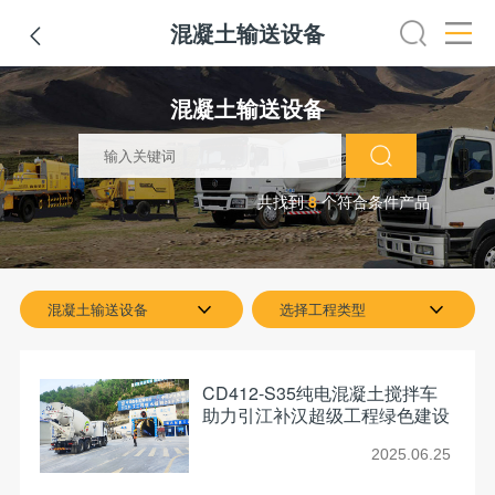
混凝土输送设备

机
冷再生机
吊管机
混凝土搅拌设备
路面搅拌设备
干
混凝土输送设备
共找到
8
个符合条件产品
混凝土输送设备
选择工程类型
CD412-S35纯电混凝土搅拌车
助力引江补汉超级工程绿色建设
2025.06.25