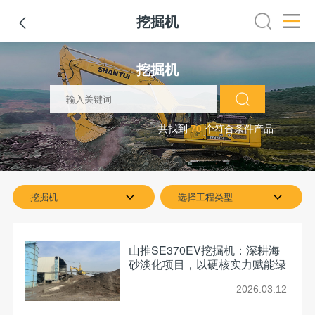
挖掘机

路机
平地机
装载机
挖掘机
铣刨机
摊铺机
冷再生机
挖掘机
共找到
70
个符合条件产品
挖掘机
选择工程类型
山推SE370EV挖掘机：深耕海
砂淡化项目，以硬核实力赋能绿
色施工
2026.03.12