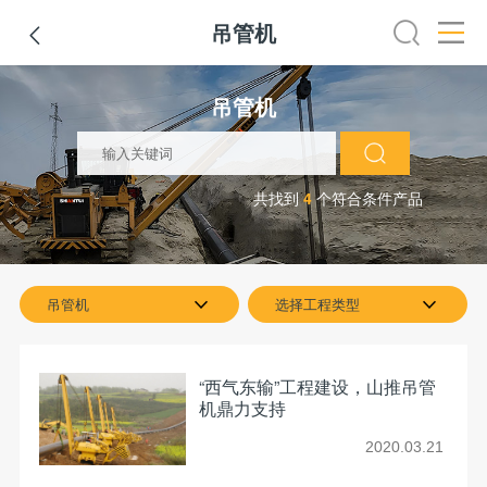
吊管机

机
挖掘机
铣刨机
摊铺机
冷再生机
吊管机
混凝土
吊管机
共找到
4
个符合条件产品
吊管机
选择工程类型
“西气东输”工程建设，山推吊管
机鼎力支持
2020.03.21