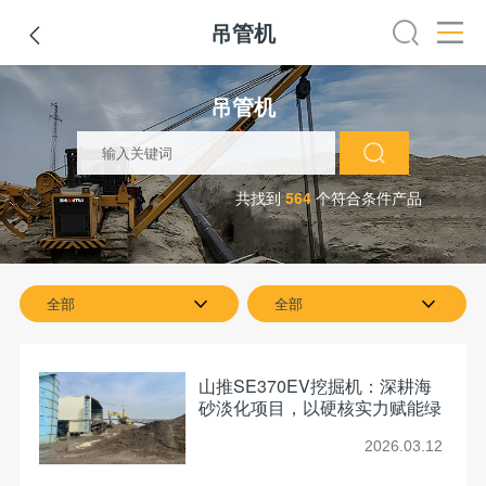
吊管机

机
挖掘机
铣刨机
摊铺机
冷再生机
吊管机
混凝土
吊管机
共找到
564
个符合条件产品
全部
全部
山推SE370EV挖掘机：深耕海
砂淡化项目，以硬核实力赋能绿
色施工
2026.03.12