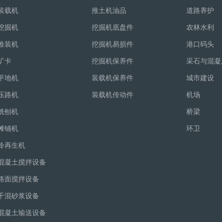
装载机
推土机油品
道路养护
挖掘机
挖掘机底盘件
农林水利
推装机
挖掘机易损件
港口码头
矿卡
挖掘机保养件
采石与混凝
平地机
装载机保养件
城市建设
压路机
装载机传动件
机场
铣刨机
桥梁
摊铺机
环卫
冷再生机
混凝土搅拌设备
路面搅拌设备
干混砂浆设备
混凝土输送设备