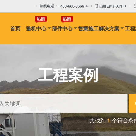
山推E路行APP
热线电话：
400-666-3666
首页
整机中心
部件中心
智慧施工解决方案
工程
机
摊铺机
冷再生机
吊管机
混凝土搅拌设备
路面搅拌
工程案例
共找到
个符合条
1