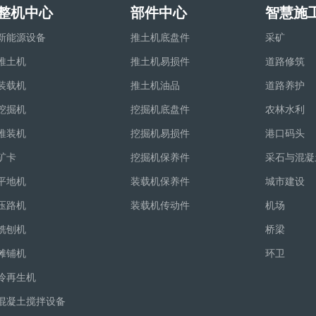
整机中心
部件中心
智慧施
新能源设备
推土机底盘件
采矿
推土机
推土机易损件
道路修筑
装载机
推土机油品
道路养护
挖掘机
挖掘机底盘件
农林水利
推装机
挖掘机易损件
港口码头
矿卡
挖掘机保养件
采石与混凝
平地机
装载机保养件
城市建设
压路机
装载机传动件
机场
铣刨机
桥梁
摊铺机
环卫
冷再生机
混凝土搅拌设备