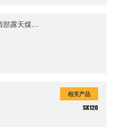
山推SKH135-X甲醇增程自卸车高效服务西部露天煤矿建设
相关产品
SK120