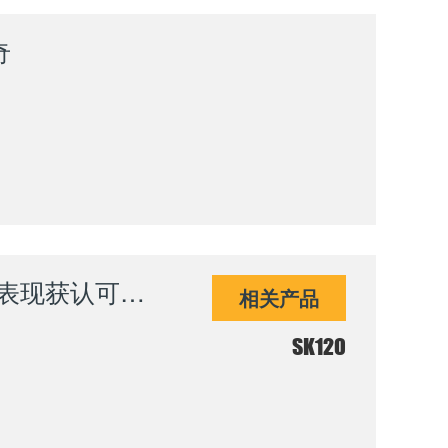
奇
山推SK120-G宽体矿卡：高海拔矿区硬核表现获认可，性能口碑双丰收
相关产品
SK120