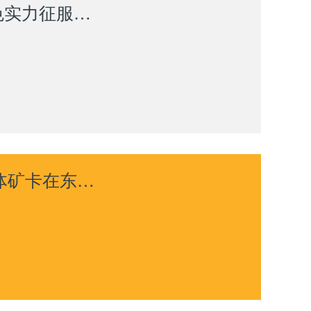
从容应对20℃温差！ 山推纯电矿卡以绿色实力征服西北矿区
热带矿场的“重载轻骑”：山推SK135-G宽体矿卡在东南亚大型煤矿交出卓越答卷