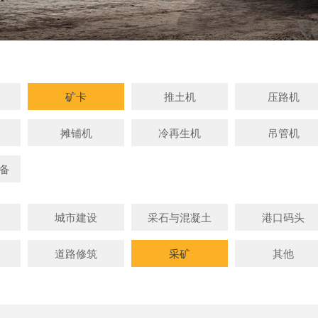
矿卡
推土机
压路机
摊铺机
冷再生机
吊管机
备
城市建设
采石与混凝土
港口码头
道路修筑
采矿
其他