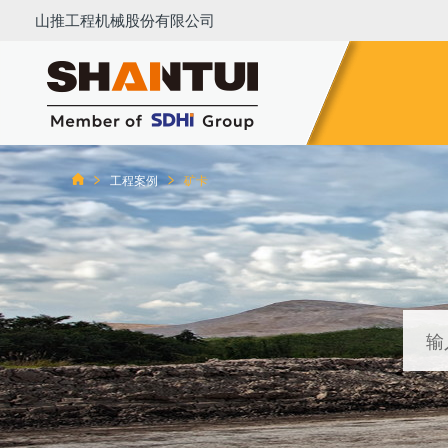
山推工程机械股份有限公司
推土机
压路机
平地机
装载机
挖掘机
铣刨
工程案例
矿卡