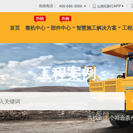
山推E路行APP
热线电话：
400-666-3666
首页
整机中心
部件中心
智慧施工解决方案
工程
机
摊铺机
冷再生机
吊管机
混凝土搅拌设备
路面搅拌
工程案例
共找到
个符合条
7