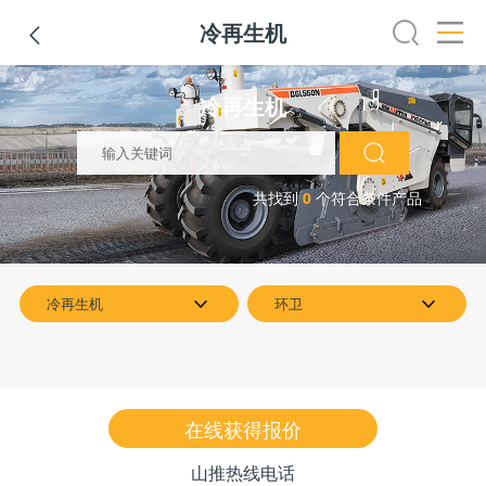
冷再生机

装载机
挖掘机
铣刨机
摊铺机
冷再生机
吊管机
冷再生机
共找到
0
个符合条件产品
冷再生机
环卫
在线获得报价
山推热线电话