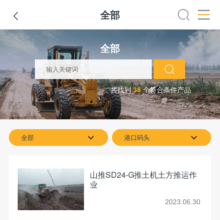
全部

全部
推土机
压路机
平地机
装载机
挖掘机
铣
全部
共找到
38
个符合条件产品
全部
港口码头
山推SD24-G推土机土方推运作
业
2023.06.30