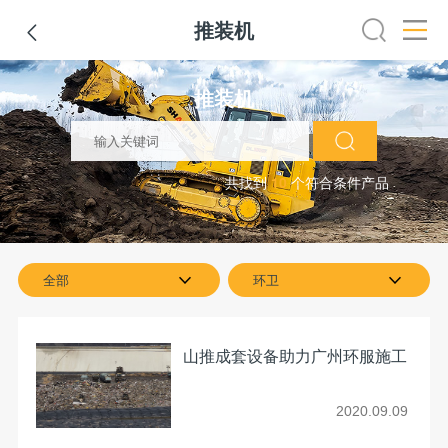
推装机

生机
吊管机
混凝土搅拌设备
路面搅拌设备
干混砂浆设
推装机
共找到
10
个符合条件产品
全部
环卫
山推成套设备助力广州环服施工
2020.09.09