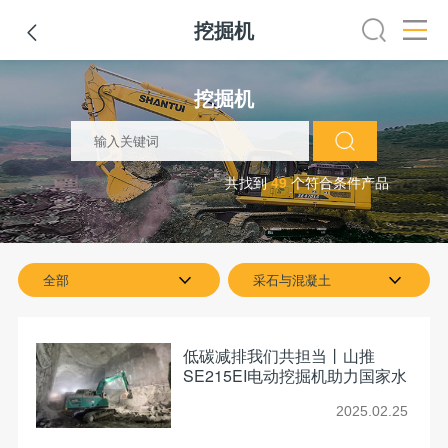
挖掘机

路机
平地机
装载机
挖掘机
铣刨机
摊铺机
冷再生机
挖掘机
共找到
49
个符合条件产品
全部
采石与混凝土
低碳减排我们共担当丨山推
SE215EI电动挖掘机助力国家水
电建设
2025.02.25